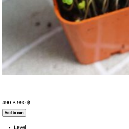
490
฿
990
฿
Add to cart
Level