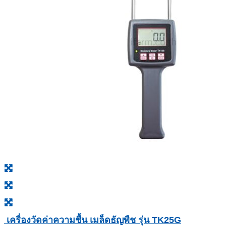
เครื่องวัดค่าความชื้น เมล็ดธัญพืช รุ่น TK25G